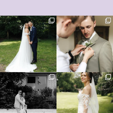
Die freie Trauung von L&N im
A&J im wunderschönen Gut Helmstorf.
heimischen Garten
...
...
78
4
119
6
Civil Wedding C&M
Hinter mir liegt ein sonniges
Kann ein Arbeitsplatz
...
Wochenende mit zwei
...
109
3
118
11